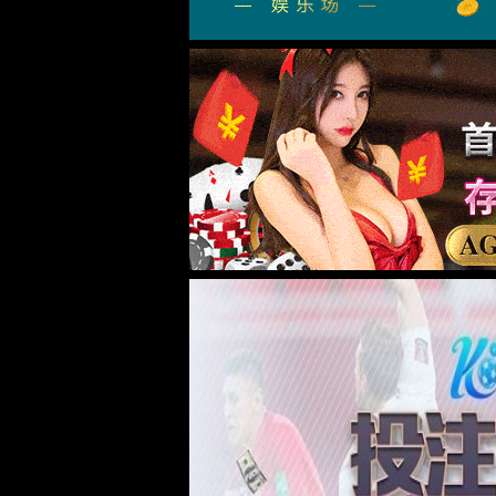
本院动态
热点聚焦
健康科普
党建工作

党务公开
支部建设
二十届三中全会学习专栏
统战群团
普法专栏

八五普法
行业法规
科研教学

教育教学
科学研究
学科建设
分院介绍

晋中院区
建设路院区
黑土巷院区
联系我们
医院公告
当前位置：
米兰milan官方网站
/
通知公告
/
米兰电竞官网 2026年公开招聘工作人员体检、考察递补公告

公示公告