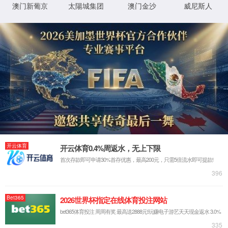
新闻中心
本院动态
热点聚焦
健康科普
党建工作
党务公开
支部建设
二十届三中全会学习专栏
统战群团
普法专栏
八五普法
行业法规
科研教学
教育教学
科学研究
学科建设
分院介绍
晋中院区
建设路院区
黑土巷院区
联系我们

米兰milan官方网站
米兰电竞网站入口

医院简介
领导团队
医院文化
公共职能
医疗服务

科室设置
重点专科
特色医疗
护理园地
专家团队
通知公告

公示公告
招标采购
招聘信息