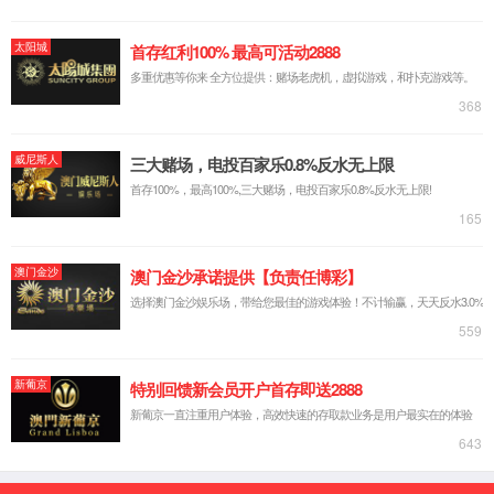
新闻中心

本院动态
热点聚焦
健康科普
党建工作

党务公开
支部建设
二十届三中全会学习专栏
统战群团
普法专栏

八五普法
行业法规
科研教学

教育教学
科学研究
学科建设
分院介绍

晋中院区
建设路院区
黑土巷院区
联系我们
医院公告
当前位置：
米兰milan官方网站
/
通知公告
/
招标采购

公示公告